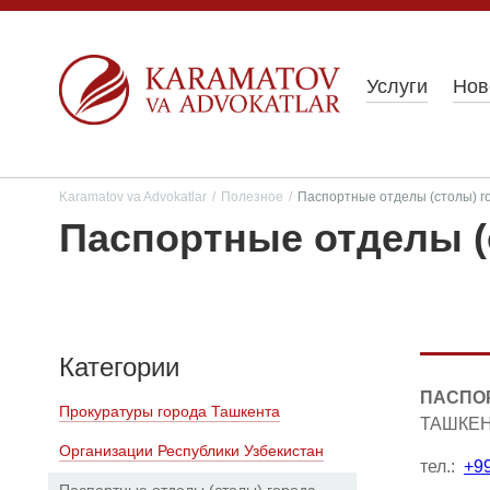
Услуги
Нов
Karamatov va Advokatlar
/
Полезное
/
Паспортные отделы (столы) г
Паспортные отделы (
Категории
ПАСПОР
Прокуратуры города Ташкента
ТАШКЕНТ
Организации Республики Узбекистан
тел.:
+99