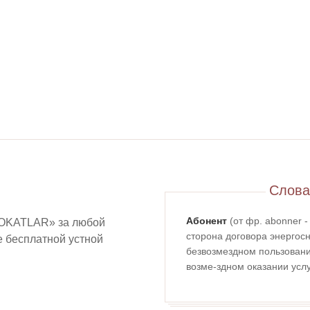
Слова
Абонент
(от фр. abonner 
OKATLAR» за любой
сторона договора энергосн
ие бесплатной устной
безвозмездном пользовании
возме-здном оказании услу