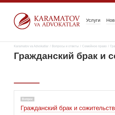
Услуги
Нов
Karamatov va Advokatlar
/
Вопросы и ответы
/
Семейное право
/
Гра
Гражданский брак и 
Вопрос
Гражданский брак и сожительст