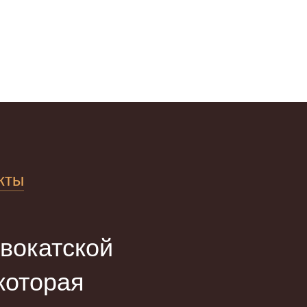
кты
вокатской
оторая