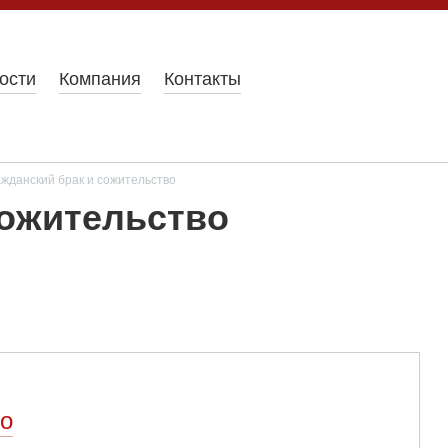
ости
Компания
Контакты
жданский брак и сожительство
сожительство
во