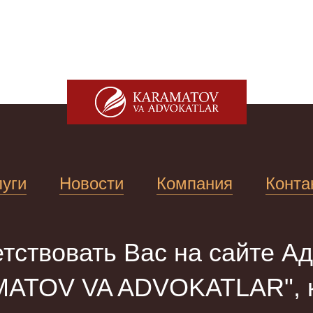
луги
Новости
Компания
Конта
тствовать Вас на сайте Ад
ATOV VA ADVOKATLAR", к