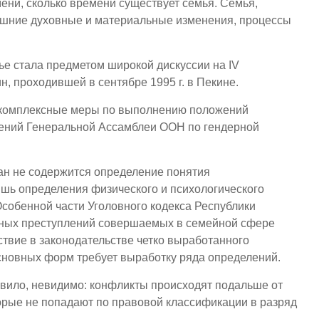
ени, сколько времени существует семья. Семья,
ешние духовные и материальные изменения, процессы
е стала предметом широкой дискуссии на IV
проходившей в сентябре 1995 г. в Пекине.
 комплексные меры по выполнению положений
ений Генеральной Ассамблеи ООН по гендерной
ан не содержится определение понятия
ишь определения физического и психологического
Особенной части Уголовного кодекса Республики
енных преступлений совершаемых в семейной сфере
ствие в законодательстве четко выработанного
сновных форм требует выработку ряда определений.
авило, невидимо: конфликты происходят подальше от
которые не попадают по правовой классификации в разряд