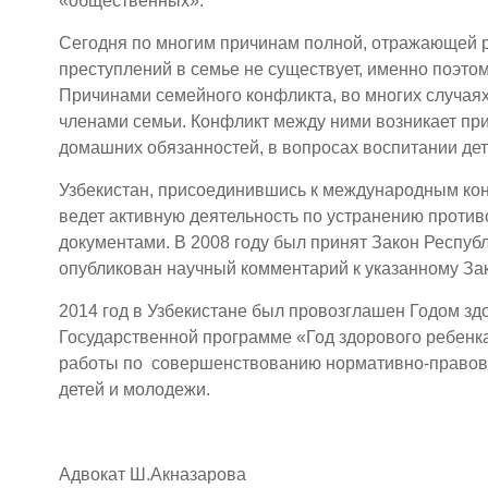
«общественных».
Сегодня по многим причинам полной, отражающей р
преступлений в семье не существует, именно поэто
Причинами семейного конфликта, во многих случа
членами семьи. Конфликт между ними возникает пр
домашних обязанностей, в вопросах воспитании дете
Узбекистан, присоединившись к международным ко
ведет активную деятельность по устранению проти
документами. В 2008 году был принят Закон Республ
опубликован научный комментарий к указанному Зак
2014 год в Узбекистане был провозглашен Годом зд
Государственной программе «Год здорового ребен
работы по совершенствованию нормативно-правово
детей и молодежи.
Адвокат Ш.Акназарова