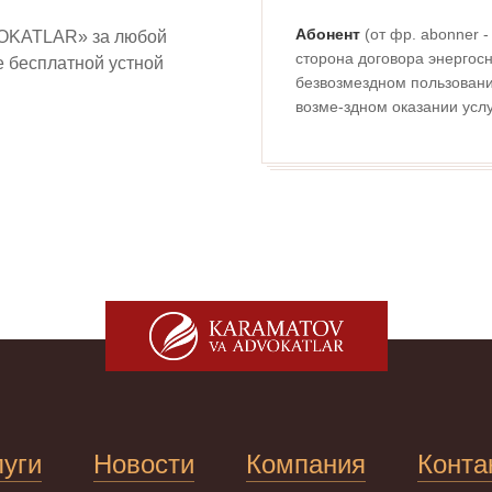
Абонент
(от фр. abonner 
OKATLAR» за любой
сторона договора энергосн
ие бесплатной устной
безвозмездном пользовании
возме-здном оказании услу
луги
Новости
Компания
Конта