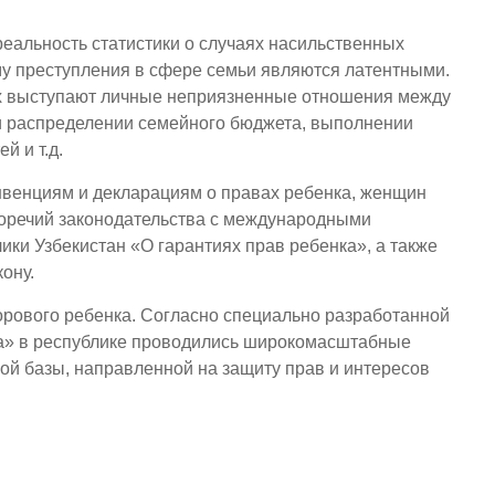
еальность статистики о случаях насильственных
му преступления в сфере семьи являются латентными.
ях выступают личные неприязненные отношения между
и распределении семейного бюджета, выполнении
й и т.д.
нвенциям и декларациям о правах ребенка, женщин
воречий законодательства с международными
ики Узбекистан «О гарантиях прав ребенка», а также
ону.
орового ребенка. Согласно специально разработанной
ка» в республике проводились широкомасштабные
й базы, направленной на защиту прав и интересов