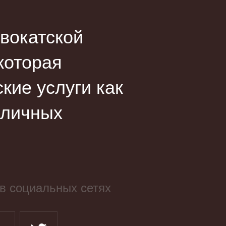
вокатской
оторая
ие услуги как
зличных
в социальных сетях