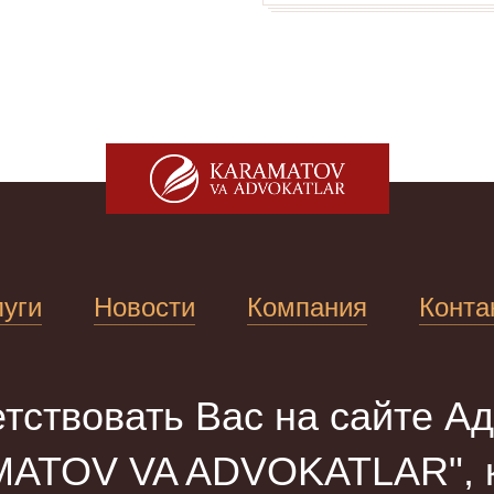
луги
Новости
Компания
Конта
тствовать Вас на сайте Ад
ATOV VA ADVOKATLAR", к