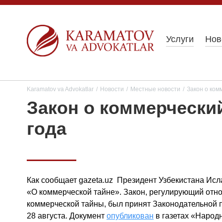
Услуги
Нов
Karamatov va Advokatlar
/
Новости
/
Местные новости
/
Закон о ком
Закон о коммерческий
года
Как сообщает gazeta.uz Президент Узбекистана Исл
«О коммерческой тайне». Закон, регулирующий отн
коммерческой тайны, был принят Законодательной 
28 августа. Документ
опубликован
в газетах «Народн