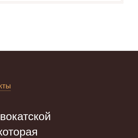
кты
вокатской
оторая