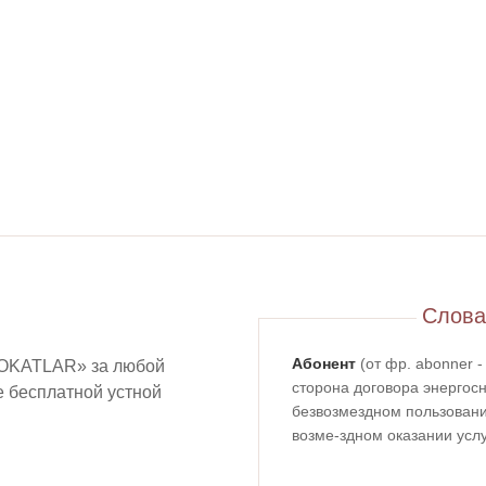
Слова
Абонент
(от фр. abonner 
OKATLAR» за любой
сторона договора энергосн
ие бесплатной устной
безвозмездном пользовании
возме-здном оказании услу