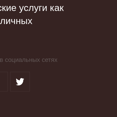
ие услуги как
зличных
в социальных сетях