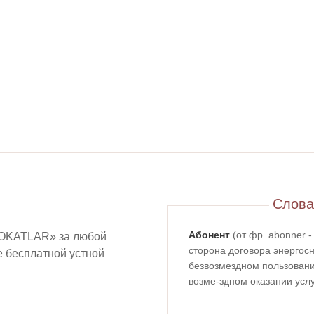
Слова
Абонент
(от фр. abonner 
OKATLAR» за любой
сторона договора энергосн
ие бесплатной устной
безвозмездном пользовании
возме-здном оказании услу