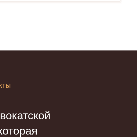
кты
вокатской
оторая