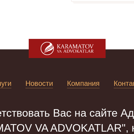
луги
Новости
Компания
Конта
тствовать Вас на сайте Ад
ATOV VA ADVOKATLAR", к