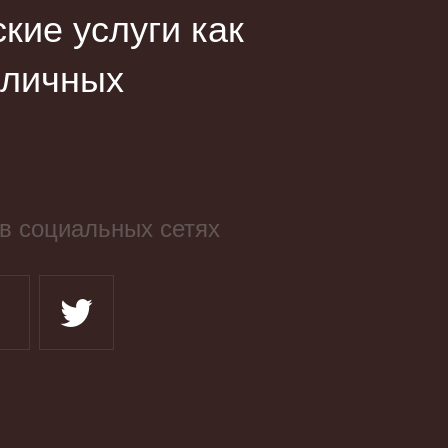
ие услуги как
зличных
в социальных сетях