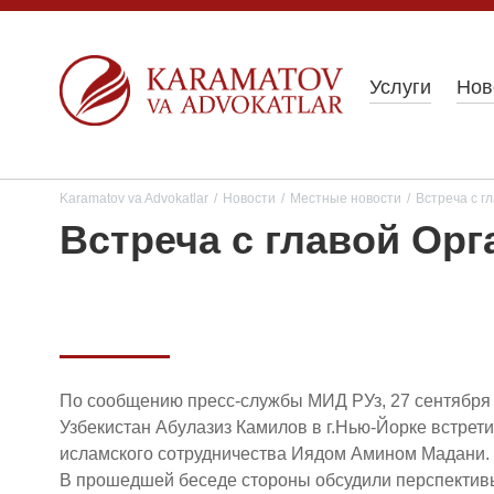
Услуги
Нов
Karamatov va Advokatlar
/
Новости
/
Местные новости
/
Встреча с г
Встреча с главой Ор
По сообщению пресс-службы МИД РУз, 27 сентября 
Узбекистан Абулазиз Камилов в г.Нью-Йорке встрет
исламского сотрудничества Иядом Амином Мадани.
В прошедшей беседе стороны обсудили перспективы