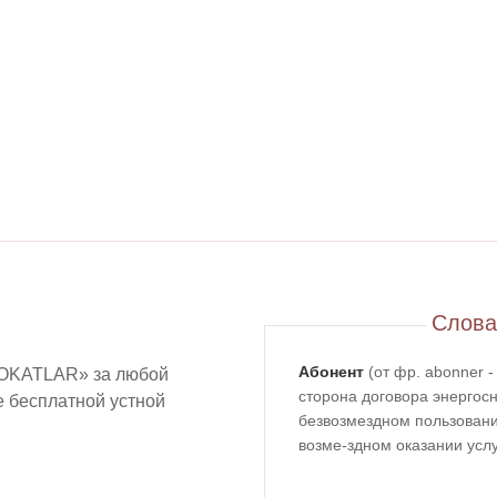
Слова
Абонент
(от фр. abonner 
OKATLAR» за любой
сторона договора энергосн
ие бесплатной устной
безвозмездном пользовании
возме-здном оказании услу