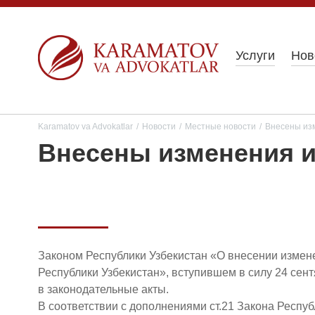
Услуги
Нов
Karamatov va Advokatlar
/
Новости
/
Местные новости
/
Внесены изм
Внесены изменения и
Законом Республики Узбеки­стан «О внесении измен
Республики Узбекистан», вступившем в силу 24 сен
в законодательные акты.
В соответствии с дополнениями ст.21 Закона Республ