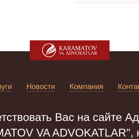
луги
Новости
Компания
Конта
тствовать Вас на сайте Ад
ATOV VA ADVOKATLAR", к