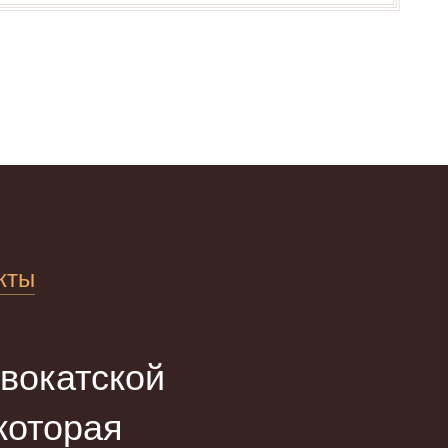
кты
вокатской
оторая