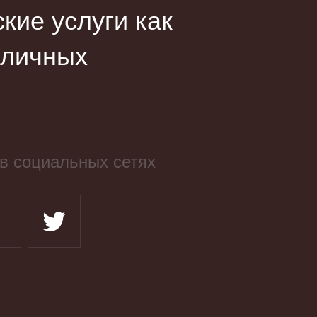
ие услуги как
зличных
в социальных сетях