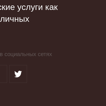
ие услуги как
зличных
в социальных сетях