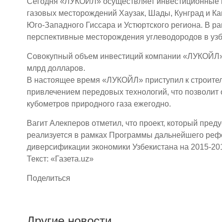
Сегодня «ЛУКОЙЛ» осуществляет инвестиционные п
газовых месторождений Хаузак, Шады, Кунград и Ка
Юго-Западного Гиссара и Устюртского региона. В р
перспективные месторождения углеводородов в узбе
Совокупный объем инвестиций компании «ЛУКОЙЛ» 
млрд долларов.
В настоящее время «ЛУКОЙЛ» приступил к строите
привлечением передовых технологий, что позволит 
кубометров природного газа ежегодно.
Вагит Алекперов отметил, что проект, который преду
реализуется в рамках Программы дальнейшего реф
диверсификации экономики Узбекистана на 2015-20
Текст: «Газета.uz»
Поделиться
Другие новости