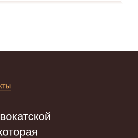
кты
вокатской
оторая