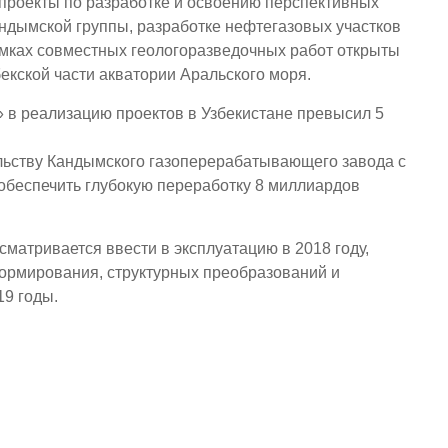
роекты по разработке и освоению перспективных
ндымской группы, разработке нефтегазовых участков
амках совместных геологоразведочных работ открыты
кской части акватории Аральского моря.
в реализацию проектов в Узбекистане превысил 5
льству Кандымского газоперерабатывающего завода с
обеспечить глубокую переработку 8 миллиардов
сматривается ввести в эксплуатацию в 2018 году,
ормирования, структурных преобразований и
19 годы.