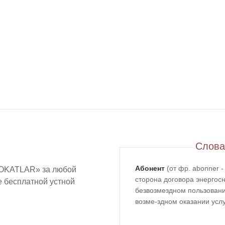
Слова
Абонент
(от фр. abonner 
OKATLAR» за любой
сторона договора энергосн
ие бесплатной устной
безвозмездном пользовании
возме-здном оказании услу