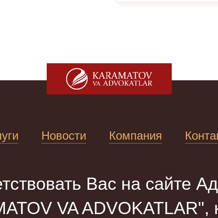
луги
Новости
Компания
Конта
тствовать Вас на сайте Ад
ATOV VA ADVOKATLAR", к