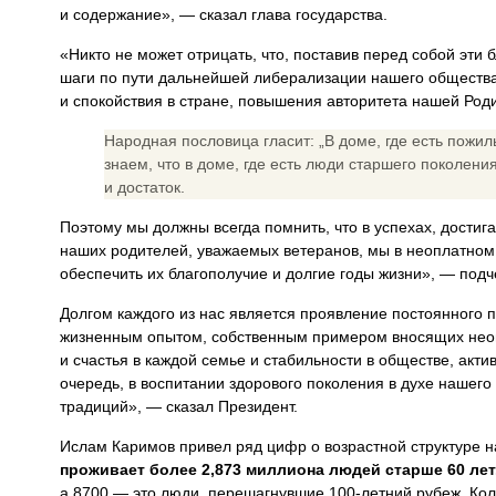
и содержание», — сказал глава государства.
«Никто не может отрицать, что, поставив перед собой эти
шаги по пути дальнейшей либерализации нашего общества,
и спокойствия в стране, повышения авторитета нашей Ро
Народная пословица гласит: „В доме, где есть пожил
знаем, что в доме, где есть люди старшего поколени
и достаток.
Поэтому мы должны всегда помнить, что в успехах, достиг
наших родителей, уважаемых ветеранов, мы в неоплатном 
обеспечить их благополучие и долгие годы жизни», — подч
Долгом каждого из нас является проявление постоянного п
жизненным опытом, собственным примером вносящих нео
и счастья в каждой семье и стабильности в обществе, акт
очередь, в воспитании здорового поколения в духе нашего
традиций», — сказал Президент.
Ислам Каримов привел ряд цифр о возрастной структуре н
проживает более 2,873 миллиона людей старше 60 лет
а 8700 — это люди, перешагнувшие 100-летний рубеж. Кол