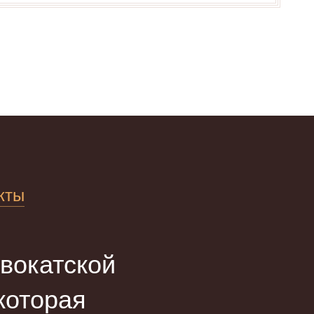
кты
вокатской
оторая