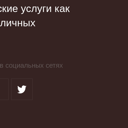
ие услуги как
зличных
в социальных сетях