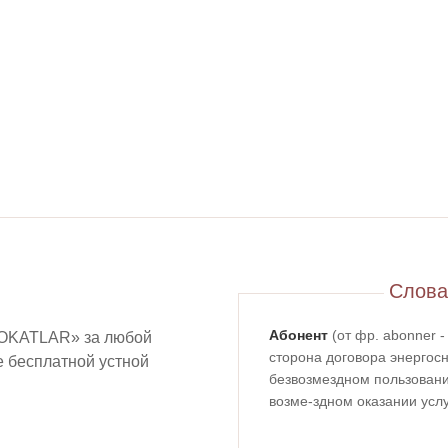
Слова
Абонент
(от фр. abonner 
OKATLAR» за любой
сторона договора энергосн
ие бесплатной устной
безвозмездном пользовании
возме-здном оказании услу