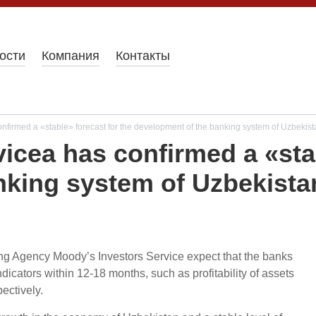
ости
Компания
Контакты
nfirmed a «stable» forecast for the development of the banking system of Uzbekist
icea has confirmed a «stab
nking system of Uzbekista
ting Agency Moody’s Investors Service expect that the banks
indicators within 12-18 months, such as profitability of assets
ectively.