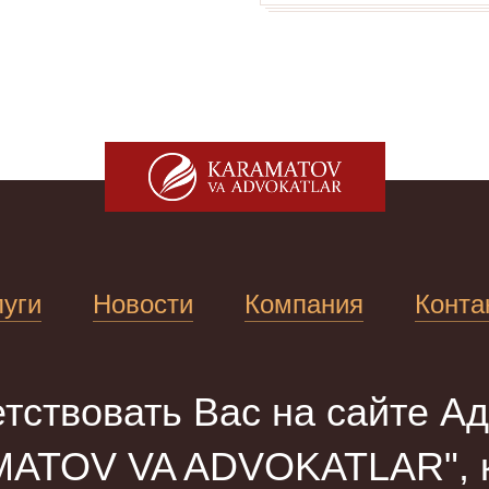
луги
Новости
Компания
Конта
тствовать Вас на сайте Ад
ATOV VA ADVOKATLAR", к