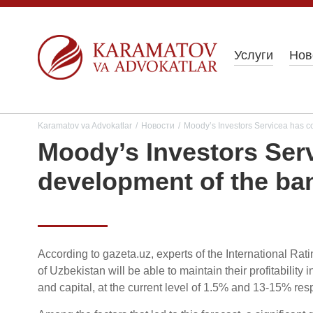
Услуги
Нов
Karamatov va Advokatlar
/
Новости
/
Moody’s Investors Servicea has co
Moody’s Investors Serv
development of the ba
According to gazeta.uz, experts of the International Ra
of Uzbekistan will be able to maintain their profitability 
and capital, at the current level of 1.5% and 13-15% resp